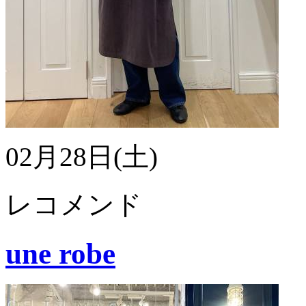
02月28日(土)
レコメンド
une robe