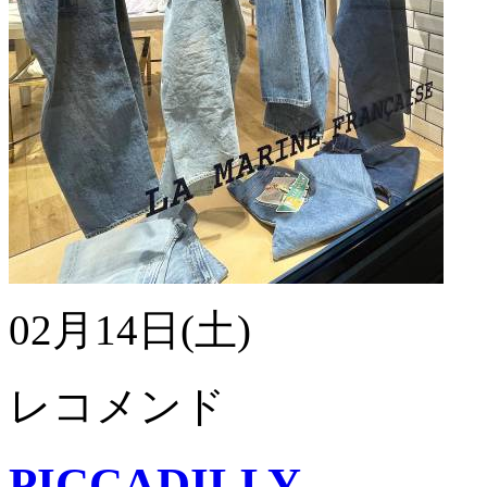
02月14日(土)
レコメンド
PICCADILLY