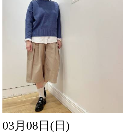
03月08日(日)