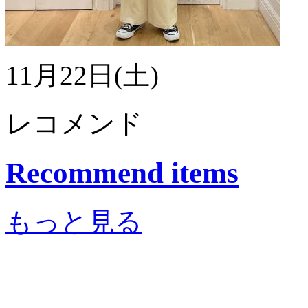
11月22日(土)
レコメンド
Recommend items
もっと見る