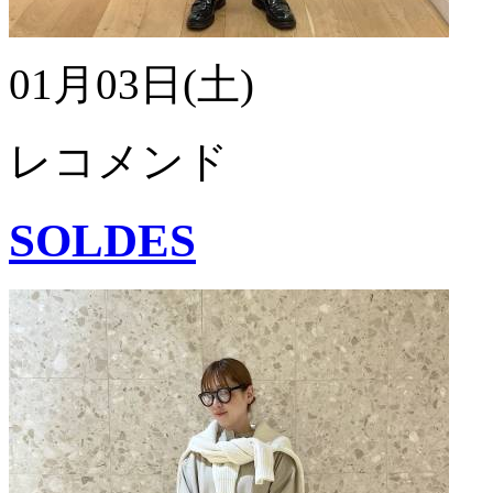
01月03日(土)
レコメンド
SOLDES