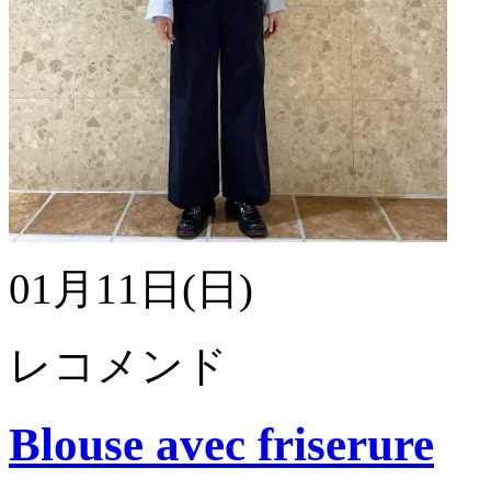
01月11日(日)
レコメンド
Blouse avec friserure