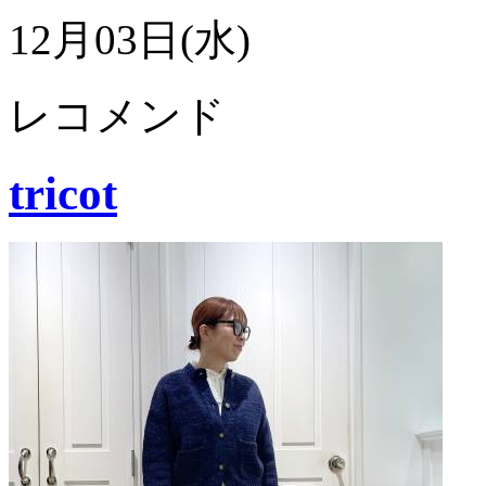
12月03日(水)
レコメンド
tricot