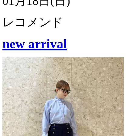
01月18日(日)
レコメンド
new arrival