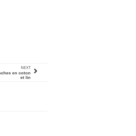
NEXT
nches en coton
et lin