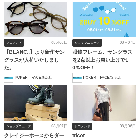
08月08日
08月07日
レコメンド
ショップニュース
【BLANC..】より新作サン
眼鏡フレーム、サングラス
グラスが入荷いたしまし
を2点以上お買い上げで1
た。
0％OFF！
POKER FACE新潟店
POKER FACE新潟店
08月07日
08月06日
ショップニュース
レコメンド
クレイジーホースからダー
tricot