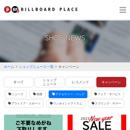
SHOP NEWS
ショップニュース一覧
ホーム
ショップニュース一覧
キャンペーン
ショップ
すべて
レコメンド
キャンペーン
ニュース
シューズ
雑貨
アクセサリー・バッグ
フェア・サービス
アウトドア・スポーツ
ワンポイントアイテム
スプリング・サマー