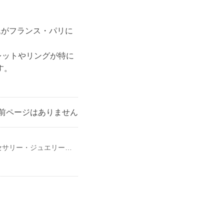
ル）氏がフランス・パリに
レットやリングが特に
す。
前ページはありません
メンズファッション、レディスファッション、バッグ、シューズ、帽子、アクセサリー・ジュエリー、生活雑貨、ファッション雑貨