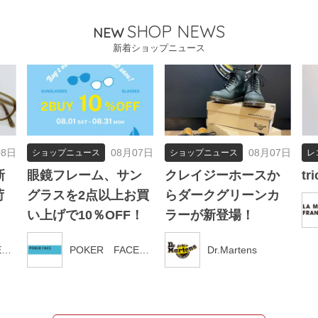
SHOP NEWS
NEW
新着ショップニュース
08日
08月07日
08月07日
ショップニュース
ショップニュース
レ
新
眼鏡フレーム、サン
クレイジーホースか
tri
荷
グラスを2点以上お買
らダークグリーンカ
い上げで10％OFF！
ラーが新登場！
POKER FACE新潟店
POKER FACE新潟店
Dr.Martens