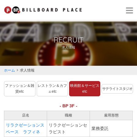
RECRUIT
求人情報
ホーム
求人情報
ファッション＆雑
レストラン＆カフ
映画館＆サービス
サテライトスタジオ
貨etc
ェetc
etc
- BP 3F -
店名
職種
雇用形態
リラクゼーションス
リラクゼーションセ
業務委託
ペース ラフィネ
ラピスト