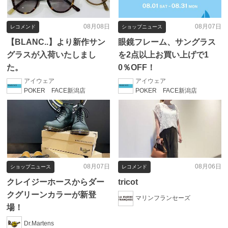
08月08日
08月07日
レコメンド
ショップニュース
【BLANC..】より新作サン
眼鏡フレーム、サングラス
グラスが入荷いたしまし
を2点以上お買い上げで1
た。
0％OFF！
アイウェア
アイウェア
POKER FACE新潟店
POKER FACE新潟店
08月07日
08月06日
ショップニュース
レコメンド
クレイジーホースからダー
tricot
クグリーンカラーが新登
マリンフランセーズ
場！
Dr.Martens