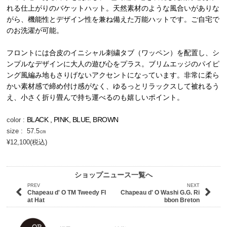
れる仕上がりのバケットハット。天然素材のような風合いがありな
がら、機能性とデザイン性を兼ね備えた万能ハットです。ご自宅で
のお洗濯が可能。
フロントには合皮のイニシャル刺繍タブ（ワッペン）を配置し、シ
ンプルなデザインに大人の遊び心をプラス。ブリムエッジのパイピ
ング風編み地もさりげないアクセントになっています。非常に柔ら
かい素材感で締め付け感がなく、ゆるっとリラックスして被れるう
え、小さく折り畳んで持ち運べるのも嬉しいポイント。
BLACK
,
PINK
,
BLUE,
BROWN
color :
size : 57.5㎝
¥12,100
(
税込)
ショップニュース一覧へ
PREV
NEXT
Chapeau d' O TM Tweedy Fl
Chapeau d' O Washi G.G. Ri
at Hat
bbon Breton