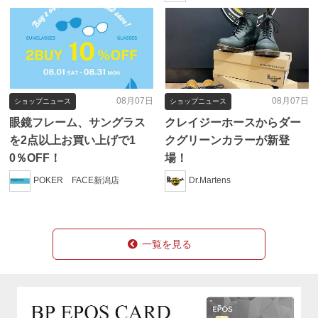
08月07日
08月07日
ショップニュース
ショップニュース
眼鏡フレーム、サングラス
クレイジーホースからダー
を2点以上お買い上げで1
クグリーンカラーが新登
0％OFF！
場！
POKER FACE新潟店
Dr.Martens
一覧を見る