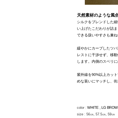
天然素材のような風
シルクをブレンドした細
い上げたこだわりが詰ま
できる扱いやすさも兼ね
緩やかにカーブしたツバ
レストに干渉せず、移動
します。内側のスベリに
紫外線を90%以上カッ
めな装いにマッチし、街
WHITE
,
LG BROW
color :
size : 56㎝, 57.5㎝, 59㎝