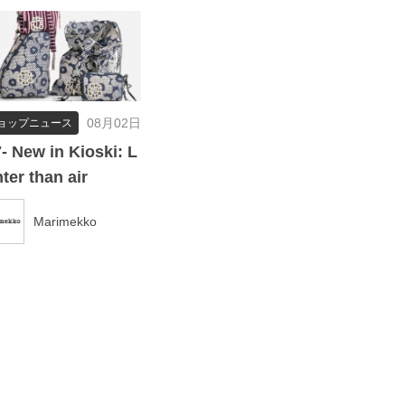
08月02日
ョップニュース
7- New in Kioski: L
hter than air
Marimekko