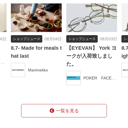
06日
08月04日
08月03日
ショップニュース
ショップニュース
シ
8.7- Made for meals t
【EYEVAN】 York ヨ
8.
hat last
ークが入荷致しまし
ig
マリンフランセーズ
た。
Marimekko
POKER FACE新潟店
一覧を見る