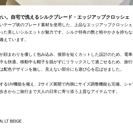
合い。自宅で洗えるシルクブレード・エッジアップクロッシェ
いテープ状のブレード素材を使用した、上品なエッジアップクロッシェ
った美しいシルエットが魅力です。シルク特有の艶と軽やかさを持ちな
備えています。
が顔まわりを優しく包み込み、後部を短くカットした設計のため、電車
中も快適。移動中も帽子を脱がずにリラックスして過ごせるため、旅行
は配色デザインを施し、見えない部分にも遊び心を忍ばせました。
トするUV機能を備え、2サイズ展開で内側にサイズ調整機能も完備。シ
歩きからご旅行まで大人の日常に寄り添う上質なアイテムです。
N
,
LT BEIGE