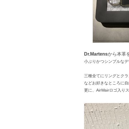
Dr.Martens
から本革
小ぶりかつシンプルなデ
三種全てにリングとクラ
などお好きなところに自
更に、AirWairロゴ