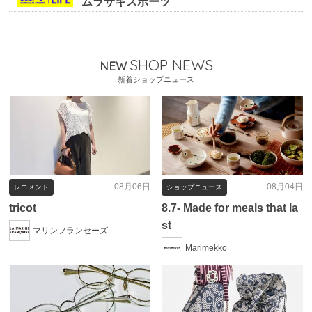
ムラサキスポーツ
SHOP NEWS
NEW
新着ショップニュース
08月06日
08月04日
レコメンド
ショップニュース
tricot
8.7- Made for meals that la
st
マリンフランセーズ
Marimekko