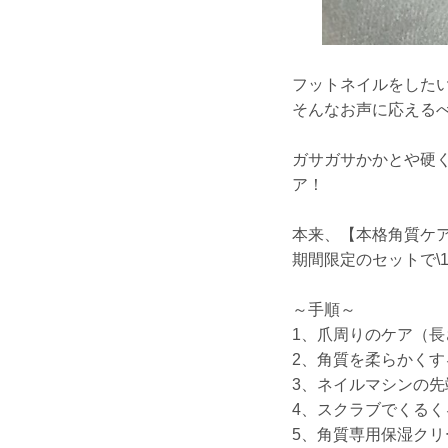
フットネイルをした
そんなお声に応える
ガサガサかかとや硬
ア！
本来、【本格角質ケア\7
期間限定のセットで\11
～手順～
1、爪周りのケア（
2、角質を柔らかく
3、ネイルマシンの先
4、スクラブでくるく
5、角質専用保湿ク