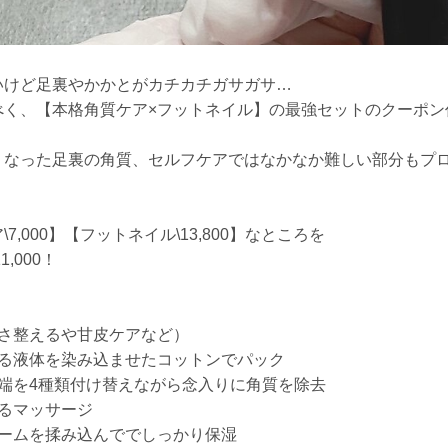
いけど足裏やかかとがカチカチガサガサ…
べく、【本格角質ケア×フットネイル】の最強セットのクーポン
くなった足裏の角質、セルフケアではなかなか難しい部分もプ
,000】【フットネイル\13,800】なところを
,000！
長さ整えるや甘皮ケアなど）
する液体を染み込ませたコットンでパック
端を4種類付け替えながら念入りに角質を除去
るマッサージ
リームを揉み込んででしっかり保湿