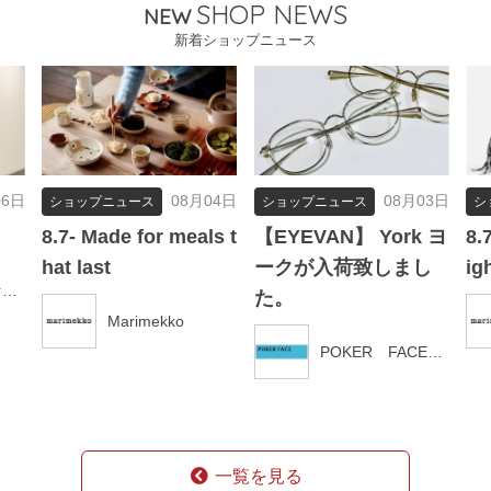
SHOP NEWS
NEW
新着ショップニュース
06日
08月04日
08月03日
ショップニュース
ショップニュース
シ
8.7- Made for meals t
【EYEVAN】 York ヨ
8.
hat last
ークが入荷致しまし
ig
マリンフランセーズ
た。
Marimekko
POKER FACE新潟店
一覧を見る