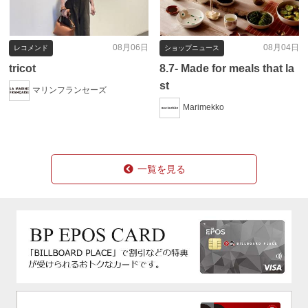
08月06日
08月04日
レコメンド
ショップニュース
tricot
8.7- Made for meals that la
st
マリンフランセーズ
Marimekko
一覧を見る