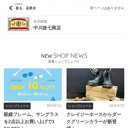
PREV
前ページはありません
香る、花草木
生活雑貨
中川政七商店
SHOP NEWS
NEW
新着ショップニュース
08月07日
08月07日
ショップニュース
ショップニュース
眼鏡フレーム、サングラス
クレイジーホースからダー
を2点以上お買い上げで1
クグリーンカラーが新登