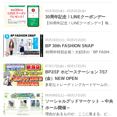
04月30日(木)～03月31日(水)
30周年記念！LINEクーポンデー
【30周年記念！LINEクーポンデー】毎月30日にビルボードプレイスの公式LINEおともだちの方限定でお得なクーポンを抽選でプレゼントいたします！例：ビルボードプレイスで使える飲食券、駐車場1時間無料サービスなど…BP公式LINE： @bandaibp で検索🔍是非この機会に、公式LINEをおともだち登録のうえ、ビルボードプレイスへお越しください🚙
05月16日(土)～03月21日(日)
BP 30th FASHION SNAP
30周年特別企画！大好評の「BP FASHION SNAP」が周年企画として登場！期間中にビルボードプレイス館内でファッションスナップを開催。ご来館のお客様にスタッフがお声がけさせていただき、撮影し、BP公式インスタグラムにスナップ写真を公開！！ご協力いただいた方にはもれなく、下記をプレゼント！！・撮影データ・BPオリジナルステッカーオシャレして当館へお越しください！●期間：以下の通り05月16日（土）・17日（日）07月18日（土）・19日（日）09月20日（日）・21日（月祝）10月17日（土）・18日（日）11月22日（日）・23日（月祝）2027年1月16日（土）・17日（日）2027年3月20日（土）・21日（日）各12：00～16：00●会場：ビルボードプレイス館内過去の「BP FASHION SNAP」はこちら
07月17日(金)～08月17日(月)
BP2/1F ホビーステーション 7/17
(金）NEW OPEN
多彩なトレーディングカードゲームの販売・買取の専門店。イベントや大会も盛りだくさん！カードに詳しいスタッフのサポートとデュエルスペース完備で、 カードゲームが大好きな皆様を全力で応援致します。オープン日：7月17日（金）場所：ＢＰ2/1Ｆ フレッシュネスバーガー隣営業時間：11:00～20:00
08月08日(土)～08月17日(月)
ソーシャルグッドマーケット ～中央
ホール開催～
理由があるものが、ここに集まる。ビルボードプレイス各ショップのここでしか出会えないアイテムが、中央ホールに集まりました。お気に入りとの出会いが、少しだけ未来につながる…場所：BP 1F / 中央ホール開催期間：8/8(土)～8/17(月) 10:00～18:00【前半】8/8(土)～8/12(水)【後半】8/13(木)～8/17(月)＿＿＿＿＿＿＿＿＿＿＿＿＿＿＿＿【前半】8/8(土)～8/17(月)BP 1F / RATO【キャリーアイテム】商品の価値を最後まで活かし廃棄削減につなげる取り組みとして、ラスト1点アイテムや訳あり商品を特別価格で販売します。 BPwalk 2F / Snow Peak 【リサイクルコットンアパレルの販売・アウトレットアイテム】「Snow Peak Recycle Project」としてスタートした活動は、〈リサイクル衣料の回収→再生工場での生成→再生糸でのアパレル製造→販売〉という一連のサイクルを構築し、"服から服へ"という持続可能なものづくりを推進。そのプロジェクトで出来た衣類を販売。BP 3F / JOHNBULL 【アーカイブ品・サンプル品&B品】サンプル商品やワケあり品、アーカイブ商品などを中心にラインナップ。自社でモノ作りを行うJOHNBULLとして、限りある資源を無駄にしないための取り組みの一環です。＿＿＿＿＿＿＿＿＿＿＿＿＿＿＿＿【後半】8/13(木)～8/17(月)BP 3F / H.A.K/SUPER HAKKA 【アウトレットアイテム】眠っていた価値に、もう一度スポットライトを！普段店頭で扱っていないアウトレットアイテムを販売。いますぐ活躍するアイテムや以前欲しかったあのアイテムが見つかるかも！？BP 3F / Ungrid 【アーカイブ品】過去シーズンのアーカイブアイテムを特別プライスで販売いたします。今ある商品を大切に活かすことは、資源の有効活用や廃棄削減につながるエシカルな選択。お気に入りとの新たな出会いをお楽しみください。 BP 3F / EMODA 【アーカイブ品】デザインや品質はそのままに、シーズンを越えて愛されるアーカイブアイテムを取り揃えました。夏アイテムの買い足しや秋の先取りのチャンス！ BP 3F / GRAPEFRUIT MOON 【古着・アウトレット品】服を長く大切に着ることは、資源を守るエシカルなアクション。古着・リメイク・オリジナルブランド商品など、これからの季節に大活躍のアイテムを、期間限定で数多くご用意。お気に入りの一着をお探しください。各ショップ店内にて開催中の情報もチェック！ソーシャルグッドマーケット～ショップ内開催～