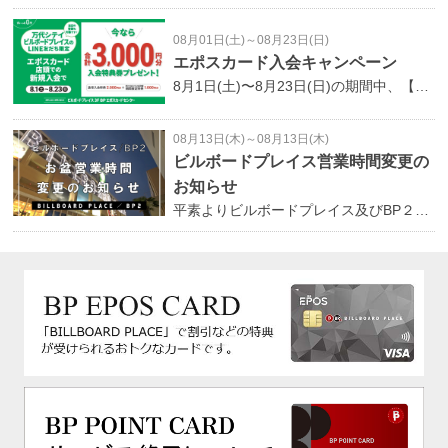
08月01日(土)～08月23日(日)
エポスカード入会キャンペーン
8月1日(土)〜8月23日(日)の期間中、【万代シテイビルボードプレイス公式LINE友だち限定】でBPエポスカード新規入会キャンペーンを開催いたします。 期間中、ビルボードプレイス公式LINE画面をご提示のうえ、エポスカード店頭でのBPエポスカードへ新規ご入会いただくと通常入会特典2,000円＋期間限定特典1,000円、合計3,000円分のお買い物券をプレゼントしております。さらに、この期間にお二人以上で同時入会すると、おひとり4,000円分ずつプレゼント！ なお、LINE友だちは当日の登録でも対象となります。ご入会・お問い合わせは、３Ｆ ＢＰエポスカードセンターにて承っております。 ※株式会社エポスカードの規定により、ご入会いただけない場合がございます。また、審査にお時間を要する場合がございます。※各特典はエポスカード(クレジット)のご利用でお使いいただけます。※入会特典は新規入会時1回限りの特典です。※過去にエポスカードにご入会いただいた方は、対象外とさせていただきます。※各特典には有効期限がございます。※一部対象外商品・サービス・ショップがございます。※期間限定特典は、店頭以外（ネット等）でのお申込みは対象外とさせていただきます。
08月13日(木)～08月13日(木)
ビルボードプレイス営業時間変更の
お知らせ
平素よりビルボードプレイス及びBP２をご利用頂き、誠にありがとうございます。誠に勝手ではございますが、8月13日（木）の営業時間を下記の通り変更させて頂きます。一部館内と異なる営業時間の店舗につきましては表をご確認ください。お客様には御不便をお掛け致しますが、何卒ご理解賜りますようお願い申し上げます。【日時】8月13日（木） ＜通常＞ 10：00～19：00 ＜変更後＞10：00～18：00 ※一部店舗は除く。※8月13日（木）のみの変更となります。 8月14日（金）以降は通常の営業時間となります。