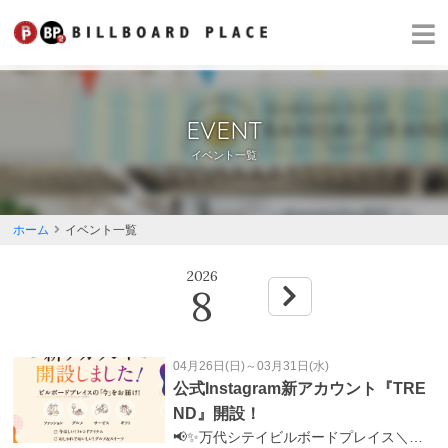
EVENT
イベント一覧
ホーム
イベント一覧
2026
8
04月26日(日)～03月31日(水)
公式Instagram新アカウント『TRE
ND』開設！
📢✨万代シテイビルボードプレイス＼公式Instagram新アカウント開設！／ このたび、新アカウントを開設しました🎉 ビルボードプレイスの「今」を、ぎゅっと詰め込んでお届けしていきます📸💡 👗ファッション🍰グルメ＆スイーツ💁‍♀️ショップスタッフの最新スタイル🛍おすすめギフト などなど…「今ほしい！」「気になる！」が見つかる情報を発信✨ 気軽にチェック＆フォローしてくださいね😉👉 @bandaibp.trendhttps://www.instagram.com/bandaibp.trend?igsh=OGdlbnp1eHR0bGtv&utm_source=qr これからどうぞよろしくお願いします！