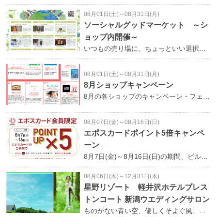
08月01日(土)～08月31日(月)
ソーシャルグッドマーケット ～シ
ョップ内開催～
いつもの売り場に、ちょっといい選択。素材やつくり方に理由のある商品を集めました。無理なく続けられる、各ショップの取り組みです。お気に入りとの出会いが、 少しだけ未来につながる。開催期間：8/1(土)～8/31(月) 《ショップ内開催店舗をご紹介》BP 1F / TOMORROWLAND開催期間：8/1(土)～8/16(日)【ARCHIVE&TREASURE】トゥモローランドが厳選したアーカイブアイテム、通常展開のない商品を一部特別価格にてご用意。是非この機会に特別な一品を探してみてはいかがでしょうか。BP 1F / FREAK'S STORE開催期間：8/1(土)～8/31(月)【キャリー品・B品】フリークスストアのアーカイブアイテムや、着用に問題の無いほつれや若干の汚れなどがあるアパレルを中心に取り揃えます。BP 2F / コスメキッチンマーケット開催期間：8/1(土)～8/31(月)【ルポ メゾンドアクア ユーカリプタスプレー】独自開発の高密度安定純水と天然ユーカリ精油のみを使用した天然成分100％のマルチスプレー。除菌・消臭はもちろん、拭き掃除など面倒な家事をこれ一本で完結。防腐剤、界面活性剤、アルコール、乳化剤、合成香料一切不使用で、人にも地球にも優しく、地球環境全体の健康維持に貢献します。BP 2F / 中川政七商店開催期間：8/1(土)～8/31(月)【涼をつくる、くふう。-日本の夏、暮らしの道具】風を知らせる風鈴の音、さらりとした麻の肌ざわり、涼を誘うお香の香り。日本のものづくりには暑い季節と上手に付き合うための知恵や工夫が受け継がれています。電気などを使わず、五感から涼を感じ、暑い毎日を心地好くしてくれる…そんな夏の暮らしをご紹介。BP 2F / ADAM ET ROPÉ開催期間：8/1(土)～8/31(月)【ストック品、アウトレット品、サステナブル素材を使用したアイテム】まだまだ活躍できるストック品やアウトレット品に加え、環境に配慮したサステナブル素材のアイテムを取り揃えました。価値のあるアイテムを無駄にせず地球にもお財布にも心地よいラインナップでファッションをお楽しみください。BP 2F / チックタック開催期間：8/1(土)～8/31(月)【ヴィンテージ腕時計・アクセサリー】長く使い続けることへの需要が拡大する中で、ヴィンテージアイテムは既存資源を有効活用することで廃棄削減につながり、環境負荷の低減に貢献します。一点物ならではの希少性やストーリー性があり、ファッション感度の高いお客様にも人気です。BPwalk 2F / Snow Peak開催期間：8/1(土)～8/31(月)【傷などついたアウトレット品】傷や変形などがありますが、通常販売できないアイテムのアウトレット品をいつもより幅広く取り揃えます。それぞれ原因は違いますが、使用上は問題なく利用できるもので、スノーピークの永久保証も対象となります。BP 3F / GRAPEFRUIT MOON開催期間：8/1(土)～8/31(月)【ノベルティスカーフの配布】アメリカ・ヨーロッパから仕入れた古着などを豊富にラインナップ。期間中、3,000円（税込）以上ご購入で、スカーフorバンダナのノベルティをプレゼント。BP 3F / OVERRIDE開催期間：8/1(土)～8/31(月)【リユースアイテム・訳ありアイテム】お客様・スタッフのリユース品をメンテナンスした商品を販売。訳ありアイテムのスペシャルプライス販売。BP2 2F / FARM TABLE SUZU開催期間：8/1(土)～8/31(月)【自社製造の調味料やソース等瓶詰め商品】人気ナンバーワンアイテム「越路バーニャカウダ」の他、新潟らしさあふれる商品をご用意。当店は、産地や生産者の思いを伝えるため、扱う商品はできる限り手作りにこだわり、ハネものや傷ものも積極的に利用することでフードロス削減にも取り組んでいます。＿＿＿＿＿＿＿＿＿＿＿＿＿＿＿＿BP 4F / サッカーショップ KAMO開催期間：8/8(土)～8/11(火)開催場所：BP 4F/特設会場(ムラサキスポーツ向かい)まもなく10周年を迎える感謝を込めて。定番品を会場限定のスペシャルプライスで多数ご用意。ご家族・ご友人・チームメイトとお誘い合わせの上、ぜひご来場ください！＿＿＿＿＿＿＿＿＿＿＿＿＿＿＿＿8/8(土)～8/17(月)の期間限定！中央ホール開催の特設ブースもチェック！ソーシャルグッドマーケット～中央ホール開催～
08月01日(土)～08月31日(月)
8月ショップキャンペーン
8月の各ショップのキャンペーン・フェア情報です！この機会に是非お越しください♪
08月07日(金)～08月16日(日)
エポスカードポイント5倍キャンペ
ーン
8月7日(金)～8月16日(日)の期間、ビルボードプレイスのハウスカード『BPエポスカード』をご利用で、通常200円（税込）で1ポイントのところ期間中は5ポイント進呈するポイントアップキャンペーンを開催！※すべてのエポスカードが対象です●期間：2026年8月7日(金)～8月16日(日)●内容：館内のエポスカード加盟店にてエポスカードご利用で通常の5倍のポイントを進呈※キャッシング利用はポイント対象外※ポイント加算は1契約※200円未満は切り捨て※エポスカードを登録したApple Payをご利用された場合、特典の対象外となります尚、貯まったエポスポイントは500ポイントからBPお買物券500円分と交換できます。※BPエポスお買物券は現金でのご精算にもご利用可能です。また、8/1（土）～8/23（日）の期間で入会特典+1,000円のキャンペーンも開催中です。当日のご入会もポイント5倍対象ですので、この機会に是非入会くださいませ！ＢＰエポスカードには特典が盛りだくさん！・即日発行可能・入会費、年会費共に無料・年に4回「10％OFF・ポイントアップ」イベントを開催・ BP館内でのご利用金額200円(税込)毎に1エポスポイント・ BP館内で1,000円（税込）以上のご利用で、万代シテイ第2駐車場の1時間分無料サービスもしくは新潟交通バス回数券200円分進呈・ BP館内等でお得な優待サービス特典①即日発行！入会費・年会費共に無料BPエポスカードは即日発行！ビルボードプレイス3F『BPエポスカードセンター』にて常時入会を受け付けております。 特典②『年に4回ご利用金額が10％OFF』に！イベント開催期間中にビルボードプレイス/BP2の対象店舗でエポスカードでお買い物いただくと請求時に10%OFFとさせていただきます。※一部対象外商品・ショップがございます。※開催日はホームページ等でお知らせいたします。 特典③毎月1日『エポスポイント10倍！』※1月のみ10日になります。※ポイント倍率表示は通常Visa加盟店ご利用時（税込200円につき1ポイント）との比較です。※一部対象外商品・ショップがございます。特典④『年に4回エポスポイント5倍！』NEW※ポイント倍率表示は通常Visa加盟店ご利用時（税込200円につき1ポイント）との比較です。※一部対象外商品・ショップがございます。特典⑤貯まったポイントは『BPエポスお買物券』と交換貯まったポイントは「BPエポスお買物券」に交換！500エポスポイント → 500円分のBPエポスお買物券※ビルボードプレイス2Fに設置してありますポイント交換機にて500エポスポイントを500円分のBPエポスお買物券へ交換いただけます。※BPエポスお買物券はビルボードプレイスにて、現金でのご精算にもご利用いただけます。※一部対象外商品・ショップがございます。特典⑤エポスカードご優待内容ビルボードプレイスの限定店舗にてご優待！エポスカードのご利用でさまざまな特典を受けることができます！※サービスの内容・利用条件は店舗によって異なります。詳しくはこちら、または店頭にてご確認ください。※株式会社エポスカードの規定により、ご入会いただけない場合がございます。また審査に時間を要する場合がございます。
08月06日(木)～12月31日(木)
星野リゾート 軽井沢ホテルブレス
トンコート 新潟ウエディングサロン
ものがない青い空、優しくそよぐ風、きらきらと輝く木洩れ陽・・・軽井沢の美しい自然の中で叶える「たいせつな人とたいせつな時間を過ごす」軽井沢ウエディング。 そんな魅力あふれる軽井沢ウエディングをご紹介するウエディングサロンが万代シテイ BPwalk1FにOPENします。具体的な検討が始まっていなくても大丈夫。お気軽にお越しください。--- --- ---〇場 所 ： BPwalk/1F（ランコントル パー ラ・ターブル隣）〇営業時間： ビルボードプレイスに準ずる〇定休日 ： 火曜・水曜（祝日は営業）--- --- ---