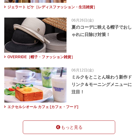
ジェラート ピケ［レディスファッション・生活雑貨］
06月26日(金)
夏のコーデに映える帽子でおし
ゃれに日除け対策！
OVERRIDE［帽子・ファッション雑貨］
06月12日(金)
ミルクをとことん味わう新作ド
リンク＆モーニングメニューに
注目！
エクセルシオール カフェ [カフェ・フード]
もっと見る