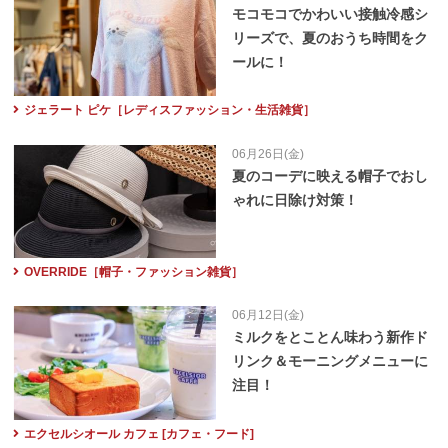
モコモコでかわいい接触冷感シ
リーズで、夏のおうち時間をク
ールに！
ジェラート ピケ［レディスファッション・生活雑貨］
06月26日(金)
夏のコーデに映える帽子でおし
ゃれに日除け対策！
OVERRIDE［帽子・ファッション雑貨］
06月12日(金)
ミルクをとことん味わう新作ド
リンク＆モーニングメニューに
注目！
エクセルシオール カフェ [カフェ・フード]