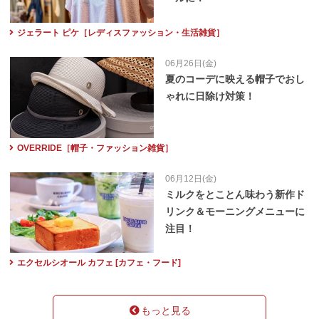
ジェラート ピケ［レディスファッション・生活雑貨］
06月26日(金)
夏のコーデに映える帽子でおし
ゃれに日除け対策！
OVERRIDE［帽子・ファッション雑貨］
06月12日(金)
ミルクをとことん味わう新作ド
リンク＆モーニングメニューに
注目！
エクセルシオール カフェ [カフェ・フード]
もっと見る