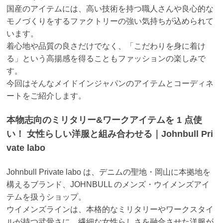
国産のアイテムには、高い技術を持つ職人さんや良心的な
モノづくりをするファクトリー
の強い気持ちが込められて
います。
着心地や品質の良さだけでなく、「こだわりを身に着け
る」という高揚感を得ることもファ
ッションの楽しみで
す。
今回はそんなメイドインジャパンのアイテムとコーディネ
ートをご紹介します。
本物志向のミリタリー&ワークアイテムを 1 点使
い！ 女性らしい洋服と組み合わせる｜Johnbull Pri
vate labo
Johnbull Private labo は、デニムの聖地・岡山に本拠地を
構えるブランド、JOHNBULL の
メンズ・ウイメンズアイ
テムを扱うショップ。
ウイメンズラインは、本格的なミリタリーやワークスタイ
ルが持つ武骨さに、繊細な女性ら
しさを融合させた洋服が