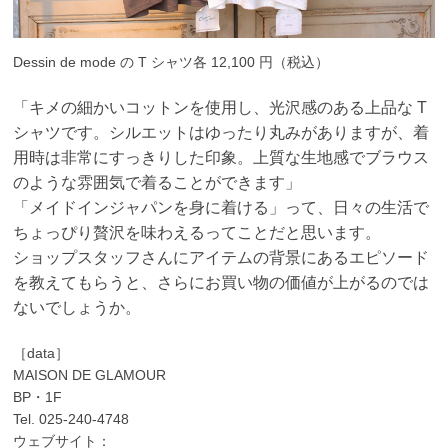
Dessin de mode の T シャツ各 12,100 円（税込）
「キメの細かいコットンを使用し、光沢感のある上品な T
シャツです。シルエットはゆっ
たり丸みがありますが、着
用時は非常にすっきりした印象。上質な生地感でブラウス
のよう
な雰囲気で着ることができます」
「メイドインジャパンを身に着ける」って、日々の生活で
ちょっぴり贅沢を味わえるってこ
とだと思います。
ショップスタッフさんにアイテムの背景にあるエピソード
を教えてもらうと、さらにお買
い物の価値が上がるのでは
ないでしょうか。
［data］
MAISON DE GLAMOUR
BP・1F
Tel. 025-240-4748
ウェブサイト：