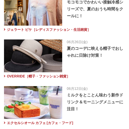
モコモコでかわいい接触冷感シ
リーズで、夏のおうち時間をク
ールに！
ジェラート ピケ［レディスファッション・生活雑貨］
06月26日(金)
夏のコーデに映える帽子でおし
ゃれに日除け対策！
OVERRIDE［帽子・ファッション雑貨］
06月12日(金)
ミルクをとことん味わう新作ド
リンク＆モーニングメニューに
注目！
エクセルシオール カフェ [カフェ・フード]