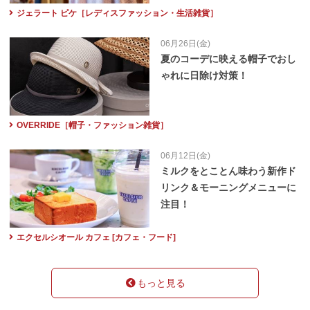
ジェラート ピケ［レディスファッション・生活雑貨］
06月26日(金)
夏のコーデに映える帽子でおし
ゃれに日除け対策！
OVERRIDE［帽子・ファッション雑貨］
06月12日(金)
ミルクをとことん味わう新作ド
リンク＆モーニングメニューに
注目！
エクセルシオール カフェ [カフェ・フード]
もっと見る