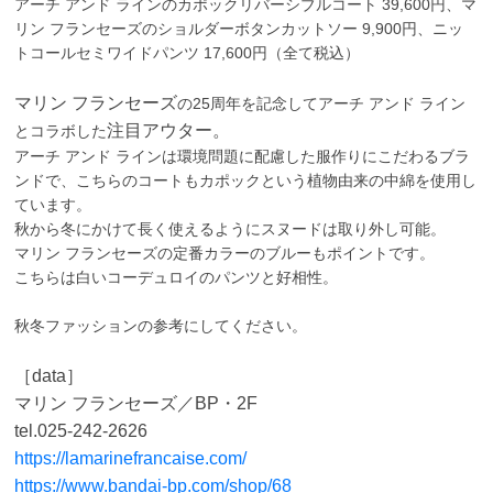
アーチ アンド ラインのカポックリバーシブルコート 39,600円、マ
リン フランセーズのショルダーボタンカットソー 9,900円、ニッ
トコールセミワイドパンツ 17,600円（全て税込）
マリン フランセーズ
の25周年を記念してアーチ アンド ライン
注目アウター。
とコラボした
アーチ アンド ラインは環境問題に配慮した服作りにこだわるブラ
ンドで、こちらのコートもカポックという植物由来の中綿を使用し
ています。
秋から冬にかけて長く使えるようにスヌードは取り外し可能。
マリン フランセーズの定番カラーのブルーもポイントです。
こちらは白いコーデュロイのパンツと好相性。
秋冬ファッションの参考にしてください。
［data］
マリン フランセーズ／BP・2F
tel.
025-242-2626
https://lamarinefrancaise.com/
https://www.bandai-bp.com/shop/68