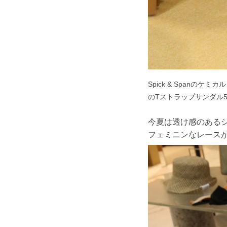
Spick & Spanのケミ
のTストラップサンダル57
今夏は透け感のある
フェミニンなレース