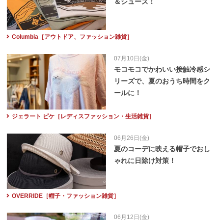
＆シューズ！
Columbia［アウトドア、ファッション雑貨］
07月10日(金)
モコモコでかわいい接触冷感シ
リーズで、夏のおうち時間をク
ールに！
ジェラート ピケ［レディスファッション・生活雑貨］
06月26日(金)
夏のコーデに映える帽子でおし
ゃれに日除け対策！
OVERRIDE［帽子・ファッション雑貨］
06月12日(金)